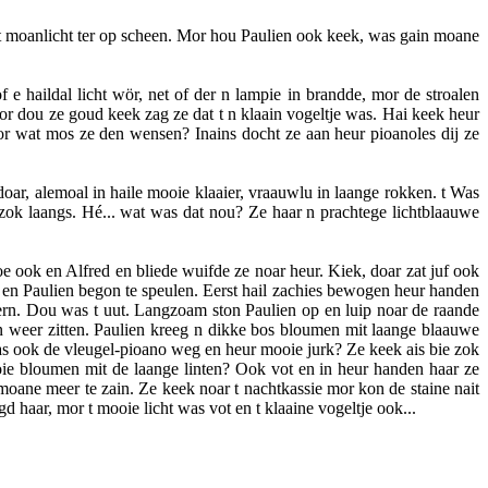
as t moanlicht ter op scheen. Mor hou Paulien ook keek, was gain moane
e haildal licht wör, net of der n lampie in brandde, mor de stroalen
 mor dou ze goud keek zag ze dat t n klaain vogeltje was. Hai keek heur
or wat mos ze den wensen? Inains docht ze aan heur pioanoles dij ze
oar, alemoal in haile mooie klaaier, vraauwlu in laange rokken. t Was
zok laangs. Hé... wat was dat nou? Ze haar n prachtege lichtblaauwe
e ook en Alfred en bliede wuifde ze noar heur. Kiek, doar zat juf ook
oal en Paulien begon te speulen. Eerst hail zachies bewogen heur handen
stern. Dou was t uut. Langzoam ston Paulien op en luip noar de raande
n weer zitten. Paulien kreeg n dikke bos bloumen mit laange blaauwe
s ook de vleugel-pioano weg en heur mooie jurk? Ze keek ais bie zok
e bloumen mit de laange linten? Ook vot en in heur handen haar ze
moane meer te zain. Ze keek noar t nachtkassie mor kon de staine nait
d haar, mor t mooie licht was vot en t klaaine vogeltje ook...