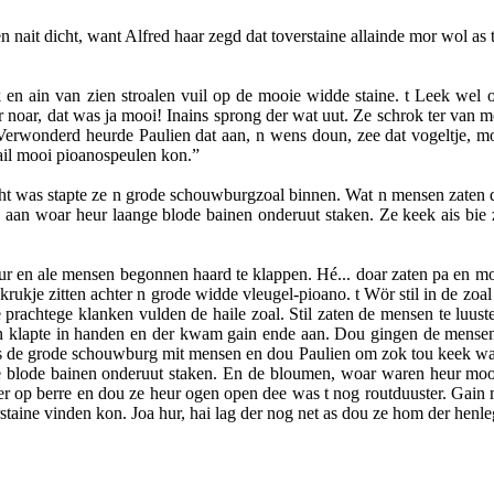
nen nait dicht, want Alfred haar zegd dat toverstaine allainde mor wol 
 ain van zien stroalen vuil op de mooie widde staine. t Leek wel of 
ter noar, dat was ja mooi! Inains sprong der wat uut. Ze schrok ter van
Verwonderd heurde Paulien dat aan, n wens doun, zee dat vogeltje, m
hail mooi pioanospeulen kon.”
cht was stapte ze n grode schouwburgzoal binnen. Wat n mensen zaten d
e aan woar heur laange blode bainen onderuut staken. Ze keek ais bie 
deur en ale mensen begonnen haard te klappen. Hé... doar zaten pa en mo
t krukje zitten achter n grode widde vleugel-pioano. t Wör stil in de z
e prachtege klanken vulden de haile zoal. Stil zaten de mensen te luu
n en klapte in handen en der kwam gain ende aan. Dou gingen de mense
was de grode schouwburg mit mensen en dou Paulien om zok tou keek wa
e blode bainen onderuut staken. En de bloumen, woar waren heur mooi
weer op berre en dou ze heur ogen open dee was t nog routduuster. Gain 
staine vinden kon. Joa hur, hai lag der nog net as dou ze hom der henleg