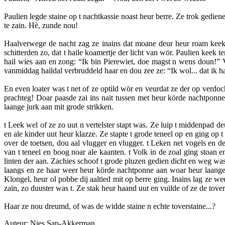
Paulien legde staine op t nachtkassie noast heur berre. Ze trok gedie
te zain. Hè, zunde nou!
Haalverwege de nacht zag ze inains dat moane deur heur roam keek en
schitterden zo, dat t haile koamertje der licht van wör. Paulien keek 
hail wies aan en zong: “Ik bin Pierewiet, doe magst n wens doun!” 
vanmiddag haildal verbruddeld haar en dou zee ze: “Ik wol... dat ik 
En even loater was t net of ze optild wör en veurdat ze der op verdo
prachteg! Doar paasde zai ins nait tussen met heur körde nachtponn
laange jurk aan mit grode strikken.
t Leek wel of ze zo uut n vertelster stapt was. Ze luip t middenpad 
en ale kinder uut heur klazze. Ze stapte t grode teneel op en ging op 
over de toetsen, dou aal vlugger en vlugger. t Leken net vogels en d
van t teneel en boog noar ale kaanten. t Volk in de zoal ging stoa
linten der aan. Zachies schoof t grode pluzen gedien dicht en weg 
laangs en ze haar weer heur körde nachtponne aan woar heur laang
Klongel, heur ol pobbe dij aaltied mit op berre ging. Inains lag ze 
zain, zo duuster was t. Ze stak heur haand uut en vuilde of ze de tover
Haar ze nou dreumd, of was de widde staine n echte toverstaine...?
Auteur: Nies Sap-Akkerman