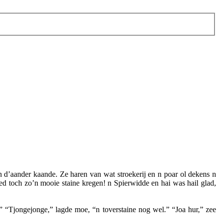
n d’aander kaande. Ze haren van wat stroekerij en n poar ol dekens n
d toch zo’n mooie staine kregen! n Spierwidde en hai was hail glad,
!” “Tjongejonge,” lagde moe, “n toverstaine nog wel.” “Joa hur,” zee