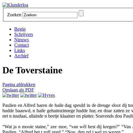
Zoeken
Begin
Schrijvers
Nieuws
Contact
Links
Archief
De Toverstaine
Pagina afdrukken
Opslaan als PDF
Paulien en Alfred haren de haile dag speuld in de dreuge sloot dij 
hudde baauwd, n haile gehaimzinnege hudde hur, en doar zatten ze v
net n tuudaai, allainde n beetje klaainer en platter. Soavends dou Pau
“Wat ja n mooie staine,” zee moe, “van wèl hest dij kregen?” “Van A
Paulien, “Alfred het t zulf zegd.” “Nou, den zel t wel zo wezen.”